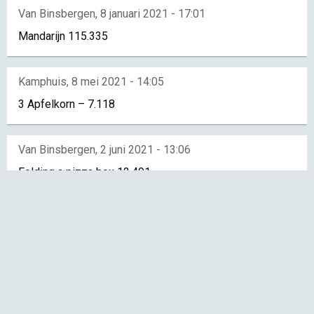
Van Binsbergen,
8 januari 2021 - 17:01
Mandarijn 115.335
Kamphuis
,
8 mei 2021 - 14:05
3 Apfelkorn – 7.118
Van Binsbergen
,
2 juni 2021 - 13:06
Folding a pizza box 12.491
Van Binsbergen
,
31 maart 2022 - 15:03
Bitterbal (zonder mosterd) – 14.397
Bakvouw Historie