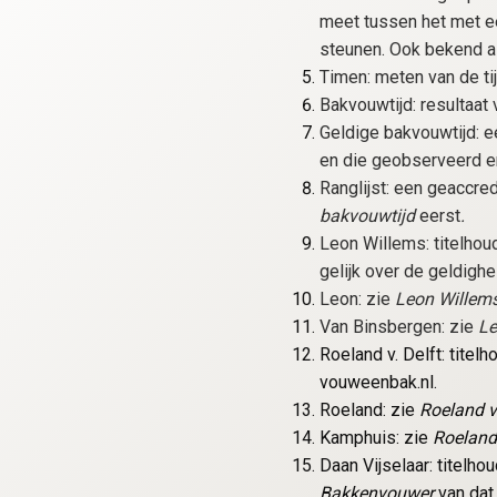
meet tussen het met e
steunen. Ook bekend a
Timen: meten van de ti
Bakvouwtijd: resultaat
Geldige bakvouwtijd: 
en die geobserveerd e
Ranglijst: een geaccred
bakvouwtijd
eerst
.
Leon Willems: titelho
gelijk over de geldigh
Leon: zie
Leon Willem
Van Binsbergen: zie
Le
Roeland v. Delft: titel
vouweenbak.nl.
Roeland: zie
Roeland v.
Kamphuis: zie
Roeland 
Daan Vijselaar: titelh
Bakkenvouwer
van dat 