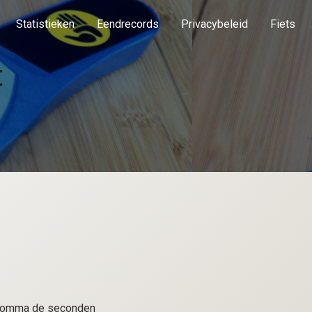
Statistieken
Eendrecords
Privacybeleid
Fiets
t
e komma de seconden