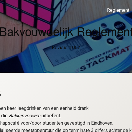
Reglement
Bakvouwdelijk Reglemen
Revisie 1.002
s
en keer leegdrinken van een eenheid drank.
 die
Bakkenvouwen
uitoefent.
apscafé voor/door studenten gevestigd in Eindhoven.
aliseerde meetapperatuur die op tenminste 3 cijfers achter d