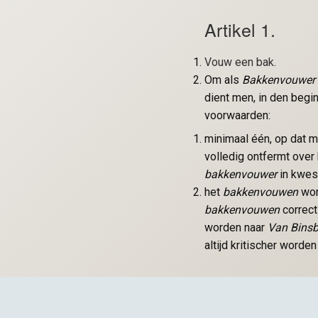
Artikel 1.
Vouw een bak.
Om als
Bakkenvouwer
dient men, in den begi
voorwaarden:
minimaal één, op dat mo
volledig ontfermt over 
bakkenvouwer
in kwest
het
bakkenvouwen
wor
bakkenvouwen
correct
worden naar
Van Bins
altijd kritischer worde