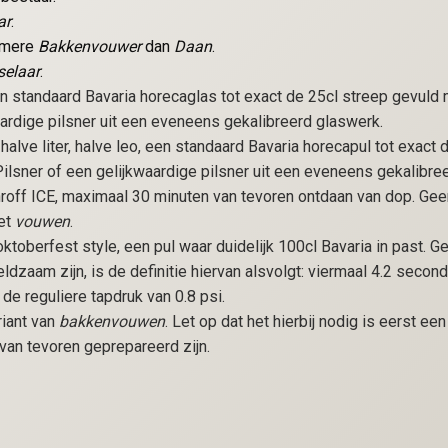
ar
.
amere
Bakkenvouwer
dan
Daan
.
selaar
.
en standaard Bavaria horecaglas tot exact de 25cl streep gevul
aardige pilsner uit een eveneens gekalibreerd glaswerk.
, halve liter, halve leo, een standaard Bavaria horecapul tot exact
lsner of een gelijkwaardige pilsner uit een eveneens gekalibre
nroff ICE, maximaal 30 minuten van tevoren ontdaan van dop. Gee
het
vouwen
.
oktoberfest style, een pul waar duidelijk 100cl Bavaria in past. Ge
ldzaam zijn, is de definitie hiervan alsvolgt: viermaal 4.2 second
 de reguliere tapdruk van 0.8 psi.
riant van
bakkenvouwen
. Let op dat het hierbij nodig is eerst ee
 van tevoren geprepareerd zijn.