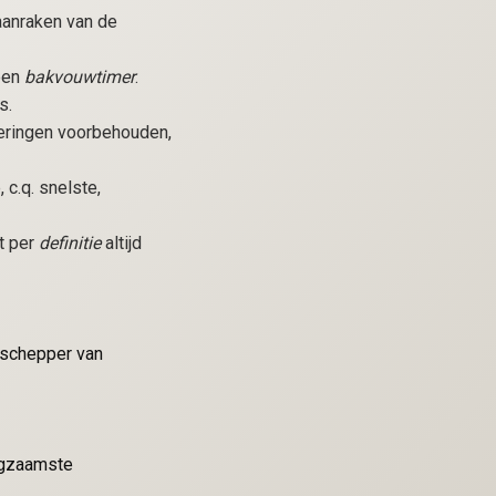
aanraken van de
een
bakvouwtimer
.
s.
deringen voorbehouden,
 c.q. snelste,
t per
definitie
altijd
 schepper van
angzaamste