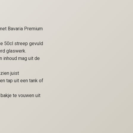
d met Bavaria Premium
 de 50cl streep gevuld
erd glaswerk.
n inhoud mag uit de
zien juist
en tap uit een tank of
n bakje te vouwen uit