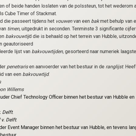
en of beide handen loslaten van de polssteun, tot het wederom 
ls Cube Timer of Stackmat.
jd die passeert tijdens het
vouwen
van een
bak
met behulp van 
 van
timen
, uitgedrukt in seconden. Tenminste 3 significante cijfer
een
bakvouwtij
d die is behaald op het terrein van Hubble, uitzon
n geautoriseerd
eerde lijst van
bakvouwtijden,
gesorteerd naar numeriek laagste,
uder
penetraris
en aanvoerder van het bestuur in de
ranglijst
. Heef
eid van een
bakvouwtijd
.
s
on Willems
houder Chief Technology Officer
binnen het bestuur van Hubble en
 Delft
.
v. Delft
.
ouder Event Manager binnen het bestuur van Hubble, en tevens l
bestuur.