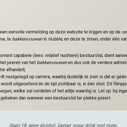
een eervolle vermelding op deze website te krijgen en op de
ran
nne, te
bakkenvouwen
in
Hubble
, en deze te
timen
, onder één va
ment capabele (lees: relatief nuchtere) bestuurslid, dient aanwe
het jureren van het
bakkenvouwen
en dus ook de verdere admini
ie afhandelt;
dt vastgelegd op camera, waarbij duidelijk te zien is dat er géén 
 wordt uitgeoefend én de tijd zichtbaar is, in één shot. Dit filmpj
bergen
, welke zal oordelen of het adtje waardig is. Let op: bij in
n gekeken dan wanneer een bestuurslid ter plekke jureert.
Geen 18, geen alcohol.
Geniet, maar drink met mate.