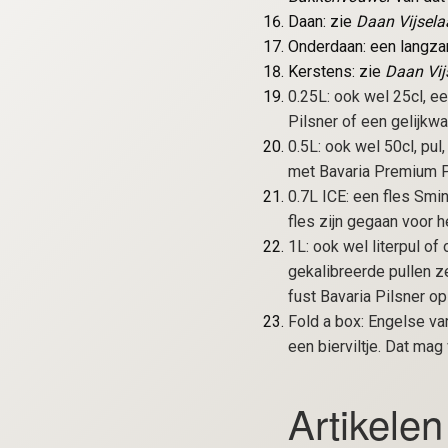
Daan: zie
Daan Vijsela
Onderdaan: een langz
Kerstens: zie
Daan Vij
0.25L: ook wel 25cl, e
Pilsner of een gelijkw
0.5L: ook wel 50cl, pul
met Bavaria Premium Pi
0.7L ICE: een fles Smi
fles zijn gegaan voor 
1L: ook wel literpul of 
gekalibreerde pullen ze
fust Bavaria Pilsner op
Fold a box: Engelse va
een bierviltje. Dat mag
Artikelen