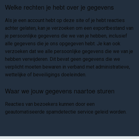
Welke rechten je hebt over je gegevens
Als je een account hebt op deze site of je hebt reacties
achter gelaten, kan je verzoeken om een exportbestand van
je persoonlijke gegevens die we van je hebben, inclusief
alle gegevens die je ons opgegeven hebt. Je kan ook
verzoeken dat we alle persoonlijke gegevens die we van je
hebben verwijderen. Dit bevat geen gegevens die we
verplicht moeten bewaren in verband met administratieve,
wettelijke of beveiligings doeleinden.
Waar we jouw gegevens naartoe sturen
Reacties van bezoekers kunnen door een
geautomatiseerde spamdetectie service geleid worden.