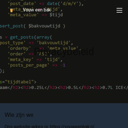
Vouw een bak
Privacybeleid
Wie zijn we
Ons website-adres is: https://vouweenbak.nl.