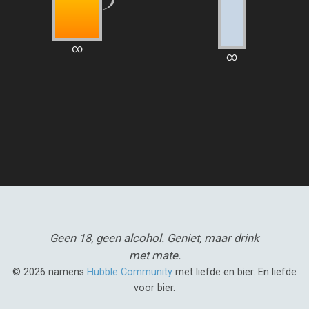
∞
∞
Geen 18, geen alcohol.
Geniet, maar drink
met mate.
© 2026 namens
Hubble Community
met liefde en bier. En liefde
voor bier.