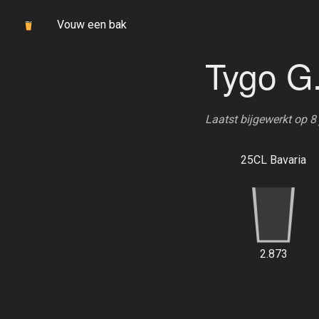
Vouw een bak
Tygo G
Laatst bijgewerkt op 8
25CL Bavaria
2.873