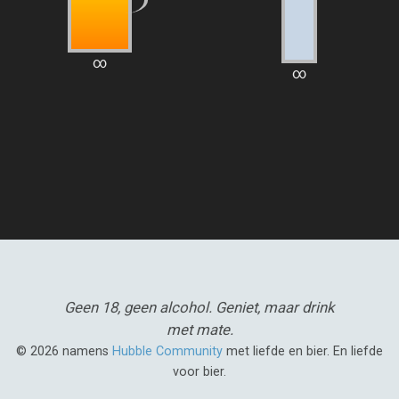
∞
∞
Geen 18, geen alcohol.
Geniet, maar drink
met mate.
© 2026 namens
Hubble Community
met liefde en bier. En liefde
voor bier.