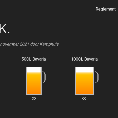
Reglement
K.
2 november 2021 door
Kamphuis
50CL Bavaria
100CL Bavaria
∞
∞