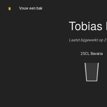
Vouw een bak
Tobias 
Laatst bijgewerkt op 
25CL Bavaria
4.357