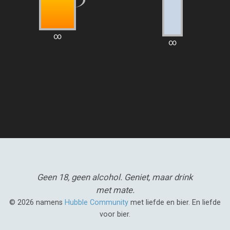
∞
∞
Geen 18, geen alcohol.
Geniet, maar drink
met mate.
© 2026 namens
Hubble Community
met liefde en bier. En liefde
voor bier.