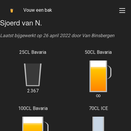
Vouw een bak
Sjoerd van N.
Laatst bijgewerkt op 26 april 2022 door
Van Binsbergen
25CL Bavaria
50CL Bavaria
2.367
∞
100CL Bavaria
70CL ICE