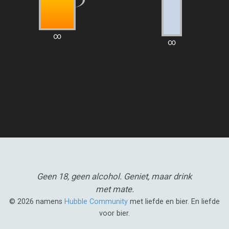
∞
∞
Geen 18, geen alcohol.
Geniet, maar drink
met mate.
© 2026 namens
Hubble Community
met liefde en bier. En liefde
voor bier.