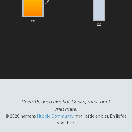
∞
∞
Geen 18, geen alcohol.
Geniet, maar drink
met mate.
© 2026 namens
Hubble Community
met liefde en bier. En liefde
voor bier.