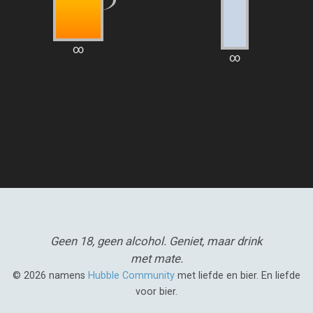
∞
∞
Geen 18, geen alcohol.
Geniet, maar drink
met mate.
© 2026 namens
Hubble Community
met liefde en bier. En liefde
voor bier.