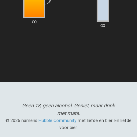
∞
∞
Geen 18, geen alcohol.
Geniet, maar drink
met mate.
© 2026 namens
Hubble Community
met liefde en bier. En liefde
voor bier.