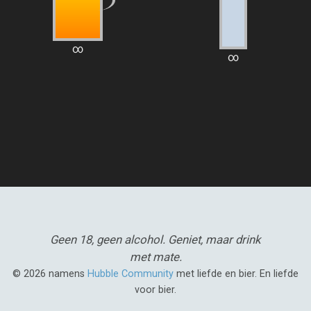
∞
∞
Geen 18, geen alcohol.
Geniet, maar drink
met mate.
© 2026 namens
Hubble Community
met liefde en bier. En liefde
voor bier.