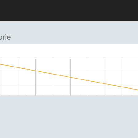
rie
June 15, 2021
June 19, 2021
June 23, 2021
June 27, 2021
Datum van bijwerking in onze database
Geen 18, geen alcohol.
Geniet, maar drink met mate.
 2026 namens
Hubble Community
met liefde en bier. En liefde voor bi