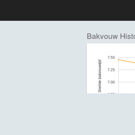
Bakvouw Histo
7.50
Snelste bakvouwtijd
7.25
7.00
6.75
June 11, 2021
©