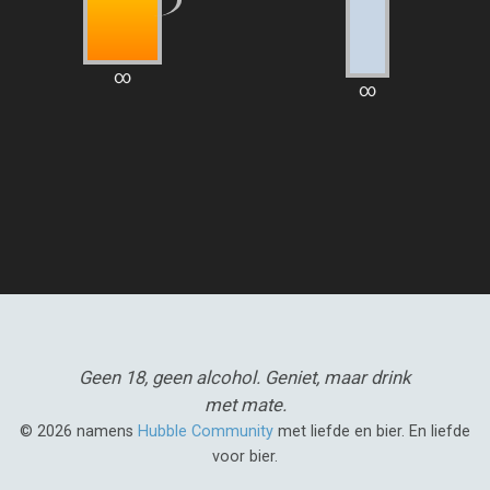
∞
∞
Geen 18, geen alcohol.
Geniet, maar drink
met mate.
© 2026 namens
Hubble Community
met liefde en bier. En liefde
voor bier.