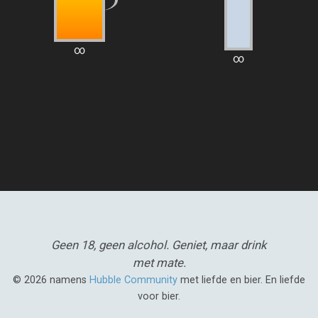
∞
∞
Geen 18, geen alcohol.
Geniet, maar drink
met mate.
© 2026 namens
Hubble Community
met liefde en bier. En liefde
voor bier.