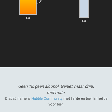
∞
∞
Geen 18, geen alcohol.
Geniet, maar drink
met mate.
© 2026 namens
Hubble Community
met liefde en bier. En liefde
voor bier.