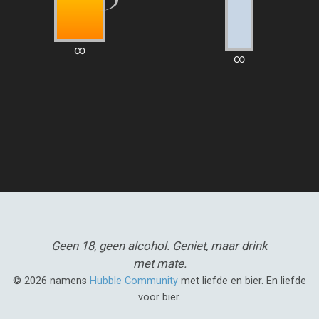
∞
∞
Geen 18, geen alcohol.
Geniet, maar drink
met mate.
© 2026 namens
Hubble Community
met liefde en bier. En liefde
voor bier.