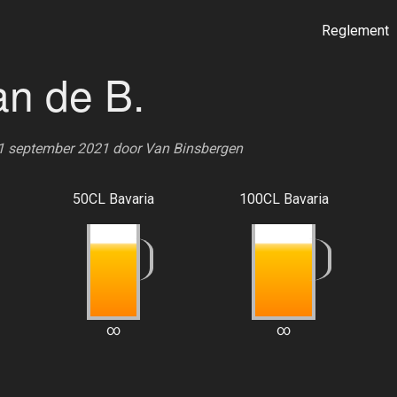
Reglement
an de B.
21 september 2021 door
Van Binsbergen
50CL Bavaria
100CL Bavaria
∞
∞