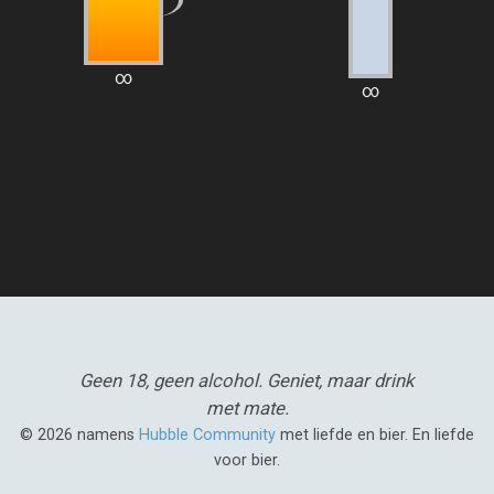
∞
∞
Geen 18, geen alcohol.
Geniet, maar drink
met mate.
© 2026 namens
Hubble Community
met liefde en bier. En liefde
voor bier.