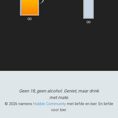
∞
∞
Geen 18, geen alcohol.
Geniet, maar drink
met mate.
© 2026 namens
Hubble Community
met liefde en bier. En liefde
voor bier.