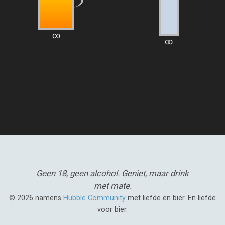
∞
∞
Geen 18, geen alcohol.
Geniet, maar drink
met mate.
© 2026 namens
Hubble Community
met liefde en bier. En liefde
voor bier.