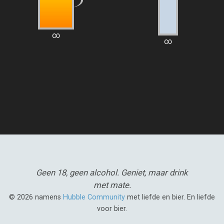
∞
∞
Geen 18, geen alcohol.
Geniet, maar drink
met mate.
© 2026 namens
Hubble Community
met liefde en bier. En liefde
voor bier.