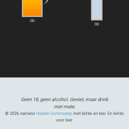
∞
∞
Geen 18, geen alcohol.
Geniet, maar drink
met mate.
© 2026 namens
Hubble Community
met liefde en bier. En liefde
voor bier.