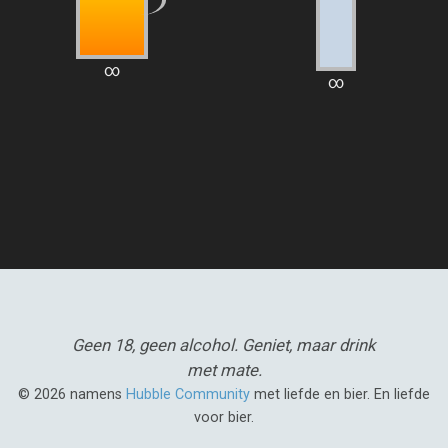
∞
∞
Geen 18, geen alcohol.
Geniet, maar drink
met mate.
© 2026 namens
Hubble Community
met liefde en bier. En liefde
voor bier.