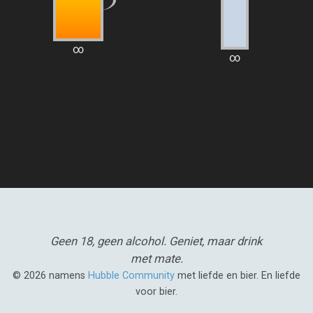
∞
∞
Geen 18, geen alcohol.
Geniet, maar drink
met mate.
© 2026 namens
Hubble Community
met liefde en bier. En liefde
voor bier.