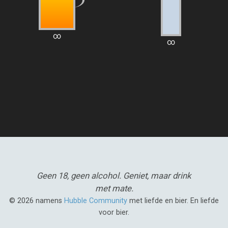
∞
∞
Geen 18, geen alcohol.
Geniet, maar drink
met mate.
© 2026 namens
Hubble Community
met liefde en bier. En liefde
voor bier.