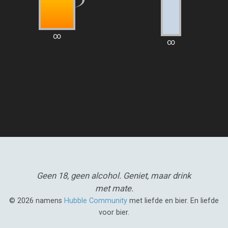
∞
∞
Geen 18, geen alcohol.
Geniet, maar drink
met mate.
© 2026 namens
Hubble Community
met liefde en bier. En liefde
voor bier.