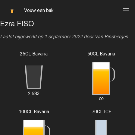
Vouw een bak
Ezra FISO
Laatst bijgewerkt op 1 september 2022 door
Van Binsbergen
25CL Bavaria
50CL Bavaria
2.683
∞
100CL Bavaria
70CL ICE