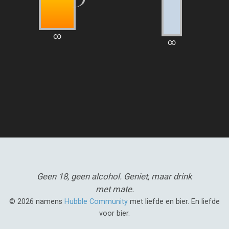
∞
∞
Geen 18, geen alcohol.
Geniet, maar drink
met mate.
© 2026 namens
Hubble Community
met liefde en bier. En liefde
voor bier.