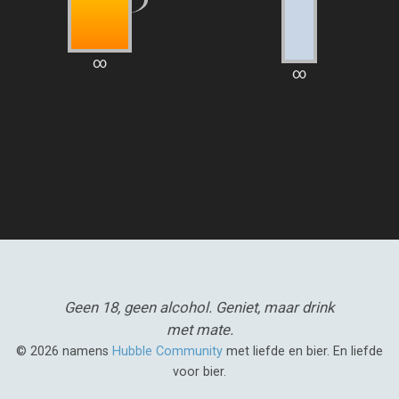
∞
∞
Geen 18, geen alcohol.
Geniet, maar drink
met mate.
© 2026 namens
Hubble Community
met liefde en bier. En liefde
voor bier.