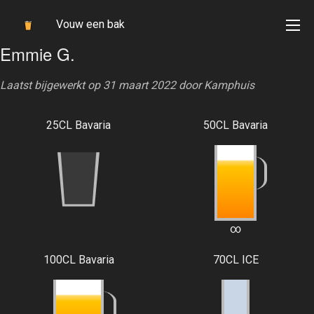
Vouw een bak
Emmie G.
Laatst bijgewerkt op 31 maart 2022 door
Kamphuis
25CL Bavaria
50CL Bavaria
4.247
∞
100CL Bavaria
70CL ICE