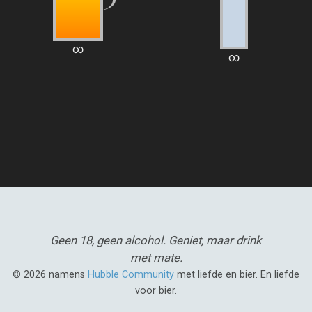
∞
∞
Geen 18, geen alcohol.
Geniet, maar drink
met mate.
© 2026 namens
Hubble Community
met liefde en bier. En liefde
voor bier.