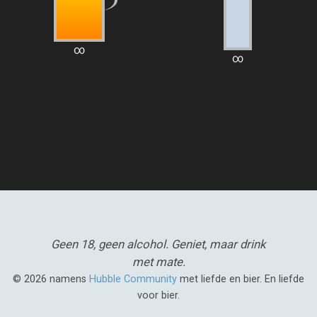
∞
∞
Geen 18, geen alcohol.
Geniet, maar drink
met mate.
© 2026 namens
Hubble Community
met liefde en bier. En liefde
voor bier.