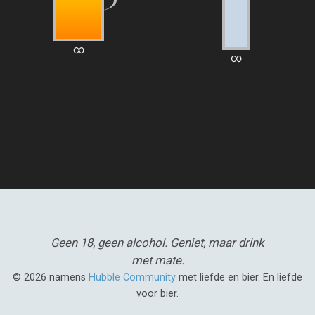
∞
∞
Geen 18, geen alcohol.
Geniet, maar drink
met mate.
© 2026 namens
Hubble Community
met liefde en bier. En liefde
voor bier.