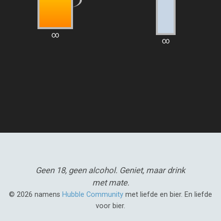
∞
∞
Geen 18, geen alcohol.
Geniet, maar drink
met mate.
© 2026 namens
Hubble Community
met liefde en bier. En liefde
voor bier.