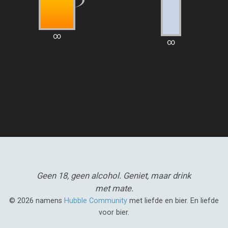
∞
∞
Geen 18, geen alcohol.
Geniet, maar drink
met mate.
© 2026 namens
Hubble Community
met liefde en bier. En liefde
voor bier.