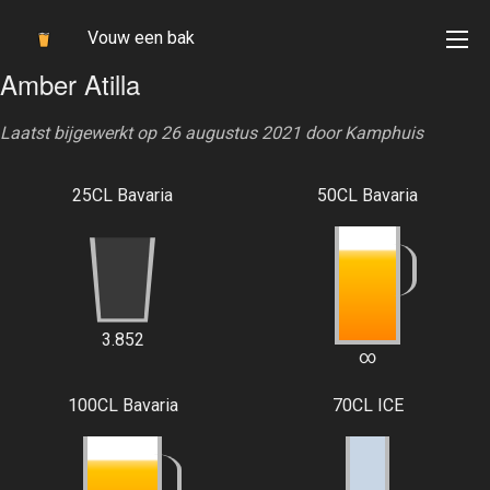
Vouw een bak
Amber Atilla
Laatst bijgewerkt op 26 augustus 2021 door
Kamphuis
25CL Bavaria
50CL Bavaria
3.852
∞
100CL Bavaria
70CL ICE