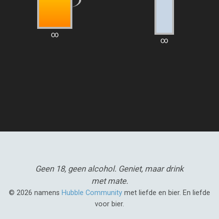
∞
∞
Geen 18, geen alcohol.
Geniet, maar drink
met mate.
© 2026 namens
Hubble Community
met liefde en bier. En liefde
voor bier.