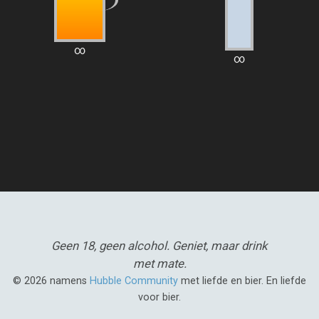
∞
∞
Geen 18, geen alcohol.
Geniet, maar drink
met mate.
© 2026 namens
Hubble Community
met liefde en bier. En liefde
voor bier.